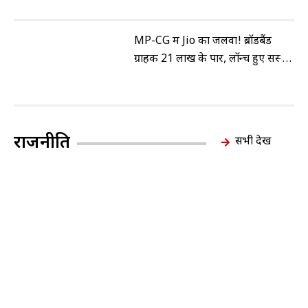
MP-CG में Jio का जलवा! ब्रॉडबैंड
ग्राहक 21 लाख के पार, लॉन्च हुए सस्ते
Wi-Fi और TV कॉम्बो प्लान
राजनीति
सभी देखें