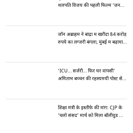
थलपति विजय की पहली फिल्म ‘जन
नेता’, एक्शन और राजनीति का होगा
जबरदस्त मेल
जॉन अब्राहम ने बांद्रा में खरीदा 84 करोड़
रुपये का लग्जरी बंगला, मुंबई में बढ़ाया
अपना रियल एस्टेट पोर्टफोलियो
‘ICU… सर्जरी… फिर घर वापसी’
अमिताभ बच्चन की रहस्यमयी पोस्ट से
बढ़ी फैंस की चिंता, आखिर क्या कहना
चाहते हैं बिग बी?
शिक्षा मंत्री के इस्तीफे की मांग: CJP के
‘चलो संसद’ मार्च को मिला बॉलीवुड का
साथ, सड़क से सोशल मीडिया तक उठी
आवाज