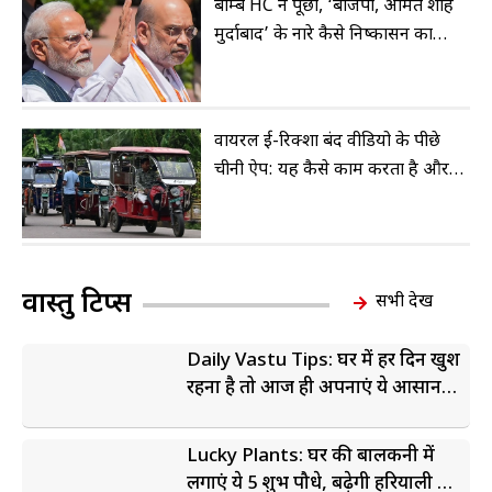
बॉम्बे HC ने पूछा, ‘बीजेपी, अमित शाह
मुर्दाबाद’ के नारे कैसे निष्कासन का
आधार हो सकते हैं?
वायरल ई-रिक्शा बंद वीडियो के पीछे
चीनी ऐप: यह कैसे काम करता है और
इसे कैसे रोका जाए
वास्तु टिप्स
सभी देखें
Daily Vastu Tips: घर में हर दिन खुश
रहना है तो आज ही अपनाएं ये आसान
वास्तु उपाय
Lucky Plants: घर की बालकनी में
लगाएं ये 5 शुभ पौधे, बढ़ेगी हरियाली और