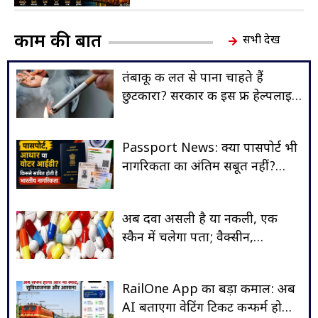
काम की बात
सभी देखें
तंबाकू की लत से पाना चाहते हैं
छुटकारा? सरकार की इस फ्री हेल्पलाइन
से लें मदद, हर साल 13 लाख मौतों की
बड़ी वजह
Passport News: क्या पासपोर्ट भी
नागरिकता का अंतिम सबूत नहीं?
जानिए किन दस्तावेजों से साबित होती
है भारतीय नागरिकता
अब दवा असली है या नकली, एक
स्कैन में चलेगा पता; वैक्सीन,
एंटीबायोटिक और कैंसर की दवाओं पर
QR Code अनिवार्य
RailOne App का बड़ा कमाल: अब
AI बताएगा वेटिंग टिकट कन्फर्म होगी