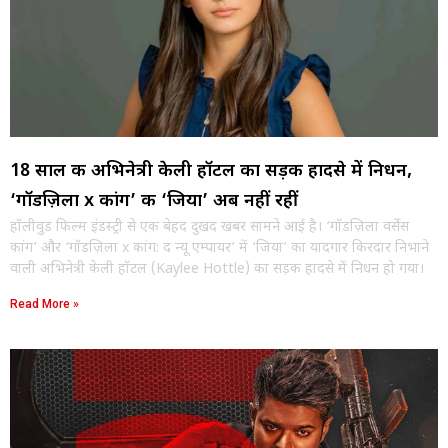
18 साल की अभिनेत्री केली हॉटल का सड़क हादसे में निधन,
‘गॉडज़िला x कांग’ की ‘जिया’ अब नहीं रहीं
हॉलीवुड फिल्म इंडस्ट्री से एक बेहद दुखद खबर सामने आई है। ‘गॉडज़िला वर्सेस
कांग’ और ‘गॉडज़िला x कांग: द न्यू एम्पायर’ में ‘जिया’ का यादगार किरदार निभाने
वाली अभिनेत्री केली हॉटल (Kaylee Hottle) का सड़क हादसे में निधन हो गया।
Read More »