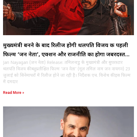
मुख्यमंत्री बनने के बाद रिलीज होगी थलपति विजय की पहली
फिल्म ‘जन नेता’, एक्शन और राजनीति का होगा जबरदस्त
Jan Nayagan (जन नेता) Release: तमिलनाडु के मुख्यमंत्री और सुपरस्टार
मेल
थलपति विजय की बहुप्रतीक्षित फिल्म ‘जन नेता’ (मूल तमिल नाम जन नायगन) 23
जुलाई को सिनेमाघरों में रिलीज होने जा रही है। निर्देशक एच. विनोथ की इस फिल्म
में दमदार
Read More »