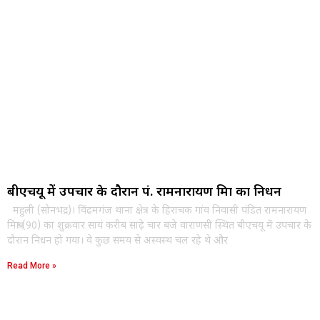
बीएचयू में उपचार के दौरान पं. रामनारायण मिश्रा का निधन
महुली (सोनभद्र)। विंढमगंज थाना क्षेत्र के हिराचक गांव निवासी पंडित रामनारायण
मिश्रा (90) का शुक्रवार सायं करीब साढ़े चार बजे वाराणसी स्थित बीएचयू में उपचार के
दौरान निधन हो गया। वे कुछ समय से अस्वस्थ चल रहे थे और
Read More »