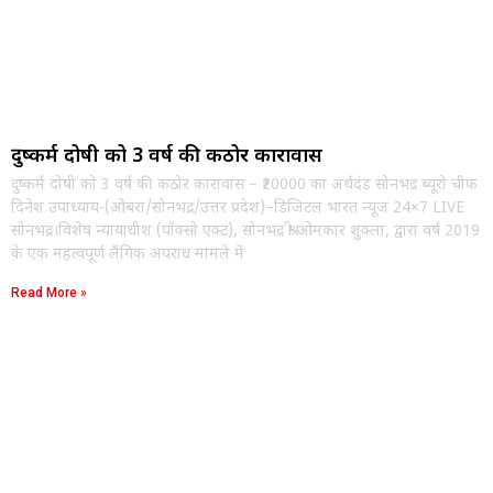
दुष्कर्म दोषी को 3 वर्ष की कठोर कारावास
दुष्कर्म दोषी को 3 वर्ष की कठोर कारावास – ₹20000 का अर्थदंड सोनभद्र ब्यूरो चीफ
दिनेश उपाध्याय-(ओबरा/सोनभद्र/उत्तर प्रदेश)–डिजिटल भारत न्यूज 24×7 LIVE
सोनभद्र।विशेष न्यायाधीश (पॉक्सो एक्ट), सोनभद्र श्री ओमकार शुक्ला, द्वारा वर्ष 2019
के एक महत्वपूर्ण लैंगिक अपराध मामले में
Read More »