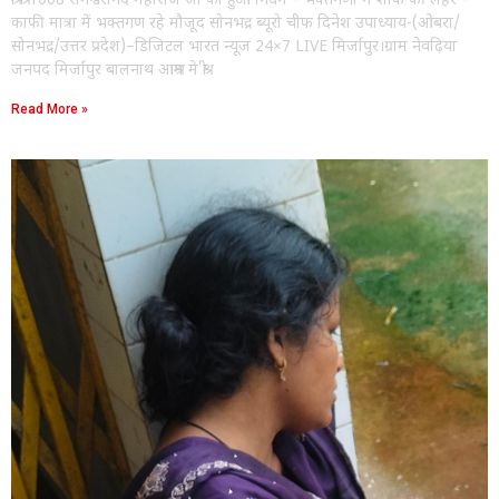
श्री श्री 1008 रामेश्वरानंद महाराज जी का हुआ निधन – भक्तगणों में शोक की लहर –
काफी मात्रा में भक्तगण रहे मौजूद सोनभद्र ब्यूरो चीफ दिनेश उपाध्याय-(ओबरा/
सोनभद्र/उत्तर प्रदेश)–डिजिटल भारत न्यूज 24×7 LIVE मिर्जापुर।ग्राम नेवढ़िया
जनपद मिर्जापुर बालनाथ आश्रम मे श्री
Read More »