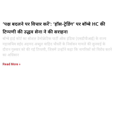
‘पक्ष बदलने पर विचार करें’: ‘हॉर्स-ट्रेडिंग’ पर बॉम्बे HC की
टिप्पणी की उद्धव सेना ने की सराहना
बॉम्बे हाई कोर्ट का सोशल डेमोक्रेटिक पार्टी ऑफ इंडिया (एसडीपीआई) के राज्य
महासचिव सईद अहमद अब्दुल वाहिद चौधरी के निर्वासन मामले की सुनवाई के
दौरान गुरुवार को की गई टिप्पणी, जिसमें उन्होंने कहा कि नागरिकों को विरोध करने
का अधिकार
Read More »