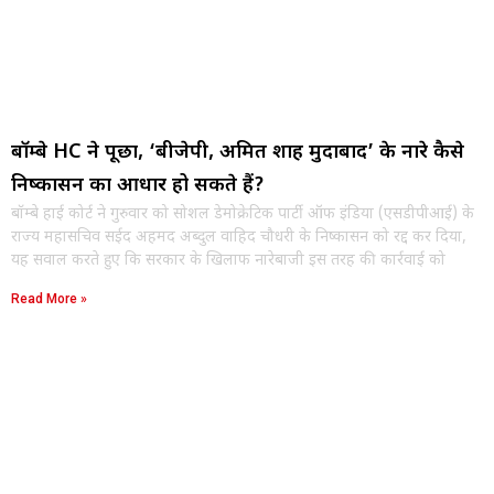
बॉम्बे HC ने पूछा, ‘बीजेपी, अमित शाह मुर्दाबाद’ के नारे कैसे
निष्कासन का आधार हो सकते हैं?
बॉम्बे हाई कोर्ट ने गुरुवार को सोशल डेमोक्रेटिक पार्टी ऑफ इंडिया (एसडीपीआई) के
राज्य महासचिव सईद अहमद अब्दुल वाहिद चौधरी के निष्कासन को रद्द कर दिया,
यह सवाल करते हुए कि सरकार के खिलाफ नारेबाजी इस तरह की कार्रवाई को
Read More »